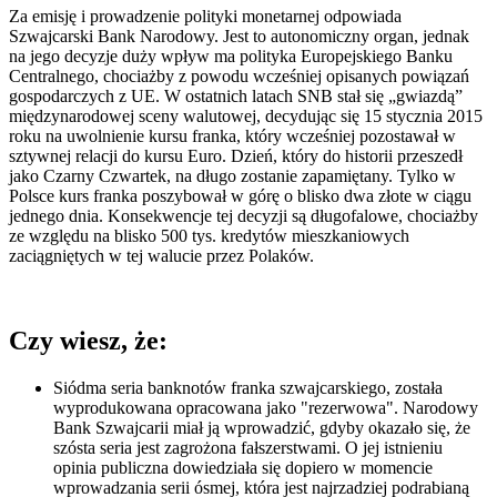
Za emisję i prowadzenie polityki monetarnej odpowiada
Szwajcarski Bank Narodowy. Jest to autonomiczny organ, jednak
na jego decyzje duży wpływ ma polityka Europejskiego Banku
Centralnego, chociażby z powodu wcześniej opisanych powiązań
gospodarczych z UE. W ostatnich latach SNB stał się „gwiazdą”
międzynarodowej sceny walutowej, decydując się 15 stycznia 2015
roku na uwolnienie kursu franka, który wcześniej pozostawał w
sztywnej relacji do kursu Euro. Dzień, który do historii przeszedł
jako Czarny Czwartek, na długo zostanie zapamiętany. Tylko w
Polsce kurs franka poszybował w górę o blisko dwa złote w ciągu
jednego dnia. Konsekwencje tej decyzji są długofalowe, chociażby
ze względu na blisko 500 tys. kredytów mieszkaniowych
zaciągniętych w tej walucie przez Polaków.
Czy wiesz, że:
Siódma seria banknotów franka szwajcarskiego, została
wyprodukowana opracowana jako "rezerwowa". Narodowy
Bank Szwajcarii miał ją wprowadzić, gdyby okazało się, że
szósta seria jest zagrożona fałszerstwami. O jej istnieniu
opinia publiczna dowiedziała się dopiero w momencie
wprowadzania serii ósmej, która jest najrzadziej podrabianą