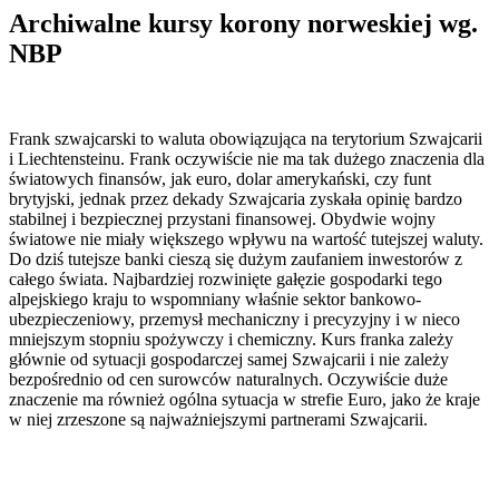
Archiwalne kursy korony norweskiej wg.
NBP
Frank szwajcarski to waluta obowiązująca na terytorium Szwajcarii
i Liechtensteinu. Frank oczywiście nie ma tak dużego znaczenia dla
światowych finansów, jak euro, dolar amerykański, czy funt
brytyjski, jednak przez dekady Szwajcaria zyskała opinię bardzo
stabilnej i bezpiecznej przystani finansowej. Obydwie wojny
światowe nie miały większego wpływu na wartość tutejszej waluty.
Do dziś tutejsze banki cieszą się dużym zaufaniem inwestorów z
całego świata. Najbardziej rozwinięte gałęzie gospodarki tego
alpejskiego kraju to wspomniany właśnie sektor bankowo-
ubezpieczeniowy, przemysł mechaniczny i precyzyjny i w nieco
mniejszym stopniu spożywczy i chemiczny. Kurs franka zależy
głównie od sytuacji gospodarczej samej Szwajcarii i nie zależy
bezpośrednio od cen surowców naturalnych. Oczywiście duże
znaczenie ma również ogólna sytuacja w strefie Euro, jako że kraje
w niej zrzeszone są najważniejszymi partnerami Szwajcarii.