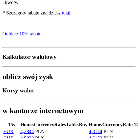
i kwoty.
* Szczegóły rabatu znajdziesz
tutaj
.
Odbierz 10% rabatu
Kalkulator walutowy
oblicz swój zysk
Kursy walut
w kantorze internetowym
15
s
Home.CurrencyRatesTable.Buy
Home.CurrencyRatesTa
EUR
4,2844
PLN
4,3144
PLN