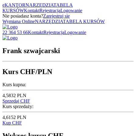
eKANTOR
NARZĘDZIA
TABELA
KURSÓW
Kontakt
Rejestracja
Logowanie
Nie posiadasz konta?
Zarejestruj się
Wymiana Online
NARZĘDZIA
TABELA KURSÓW
22 364 53 66
Kontakt
Rejestracja
Logowanie
Frank szwajcarski
Kurs CHF/PLN
Kurs kupna:
4,5832 PLN
Sprzedaj CHF
Kurs sprzedaży:
4,6152 PLN
Kup CHF
Wykres kursu CHF