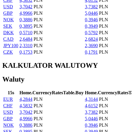
CHF
4,5832
PLN
4,6152
PLN
USD
3,7042
PLN
3,7382
PLN
GBP
4,9966
PLN
5,0446
PLN
NOK
0,3886
PLN
0,3946
PLN
SEK
0,3895
PLN
0,3949
PLN
DKK
0,5710
PLN
0,5792
PLN
CAD
2,6484
PLN
2,6824
PLN
JPY
100
2,3310
PLN
2,3690
PLN
CZK
0,1753
PLN
0,1791
PLN
KALKULATOR WALUTOWY
Waluty
15
s
Home.CurrencyRatesTable.Buy
Home.CurrencyRatesTa
EUR
4,2844
PLN
4,3144
PLN
CHF
4,5832
PLN
4,6152
PLN
USD
3,7042
PLN
3,7382
PLN
GBP
4,9966
PLN
5,0446
PLN
NOK
0,3886
PLN
0,3946
PLN
SEK
0,3895
PLN
0,3949
PLN