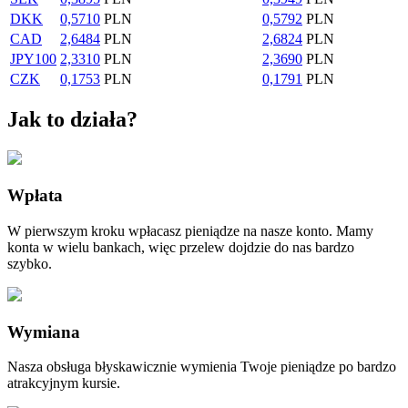
DKK
0,5710
PLN
0,5792
PLN
CAD
2,6484
PLN
2,6824
PLN
JPY
100
2,3310
PLN
2,3690
PLN
CZK
0,1753
PLN
0,1791
PLN
Jak to działa?
Wpłata
W pierwszym kroku wpłacasz pieniądze na nasze konto. Mamy
konta w wielu bankach, więc przelew dojdzie do nas bardzo
szybko.
Wymiana
Nasza obsługa błyskawicznie wymienia Twoje pieniądze po bardzo
atrakcyjnym kursie.