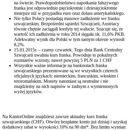
na świecie. Prawdopodobieństwo napotkania fałszywego
franka jest odpowiednio pięciokrotnie i dziesięciokrotnie
mniejsze niż w przypadku euro oraz dolara amerykańskiego.
Nie tylko Polacy posiadają masowe zadłużenie we franku
szwajcarskim. Bezpośredni sąsiedzi Szwajcarii, Austriacy
równie chętnie zaciągali kredyty tej walucie. Szacuje się, że
wartość ich zadłużenia w roku 2014 sięgała ok. 11,6% PKB.
Adekwatny wynik dla Polski w tym samym okresie wynosił
8,2%.
15.01.2015r. – czarny czwartek. Tego dnia Bank Centralny
Szwajcarii uwalnia kurs franka. Powoduje to pokaźnych
rozmiarów wzrosty, nawet powyżej 5 PLN za 1 CHF
Wszystkie ważne informacje na banknotach franka
szwajcarskiego prezentowane są we wszystkich czterech
oficjalnych językach: niemieckim, francuskim, włoskim i
retoromańskim. Monety natomiast są neutralne i nie
znajdziemy na nich napisów w żadnym z wymienionych
wyżej języków.
Na KantorOnline znajdziesz zawsze aktualny kurs franka
szwajcarskiego (CHF). Otwórz bezpłatne konto już dzisiaj i uzyskaj
dodatkowy rabat w wysokości 10% na 90 dni*. Bez limitu wymian